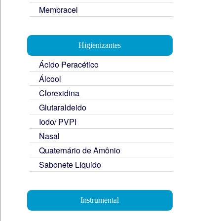
Membracel
Higienizantes
Ácido Peracético
Álcool
Clorexidina
Glutaraldeido
Iodo/ PVPI
Nasal
Quaternário de Amônio
Sabonete Líquido
Instrumental