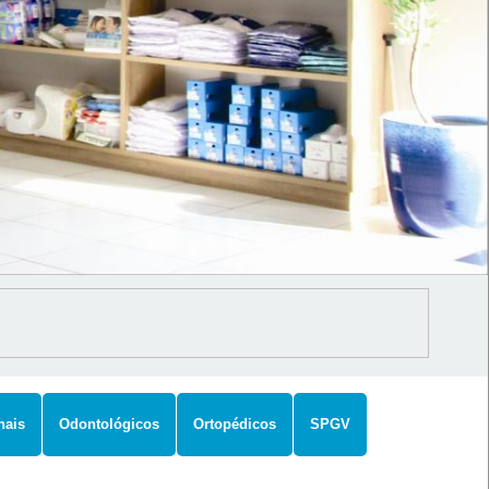
nais
Odontológicos
Ortopédicos
SPGV