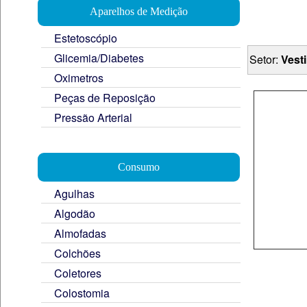
Aparelhos de Medição
Estetoscópio
Glicemia/Diabetes
Setor:
Vest
Oximetros
Peças de Reposição
Pressão Arterial
Consumo
Agulhas
Algodão
Almofadas
Colchões
Coletores
Colostomia