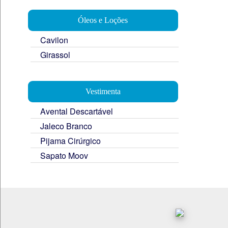
Óleos e Loções
Cavilon
Girassol
Vestimenta
Avental Descartável
Jaleco Branco
Pijama Cirúrgico
Sapato Moov