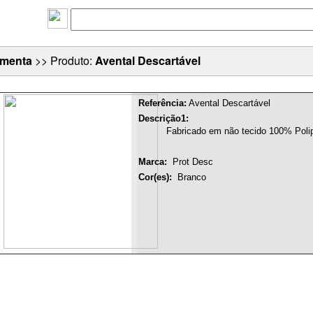
imenta
>> Produto:
Avental Descartável
Referência:
Avental Descartável
Descrição1:
Fabricado em não tecido 100% Polip
Marca:
Prot Desc
Cor(es):
Branco