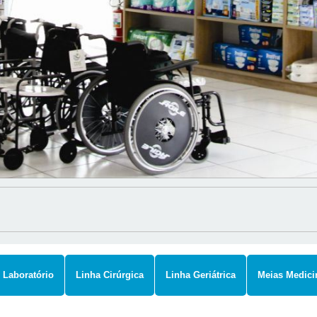
Laboratório
Linha Cirúrgica
Linha Geriátrica
Meias Medici